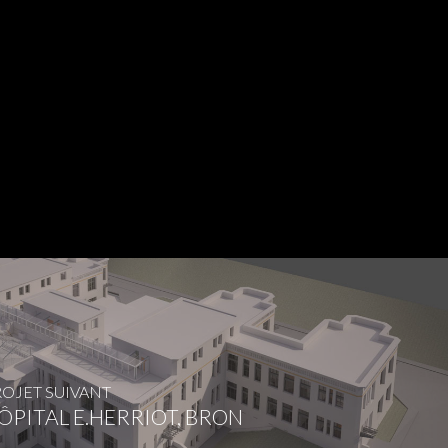
OJET SUIVANT
ÔPITAL E.HERRIOT, BRON